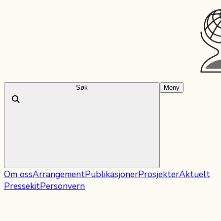
Søk
Meny
Om oss
Arrangement
Publikasjoner
Prosjekter
Aktuelt
Pressekit
Personvern