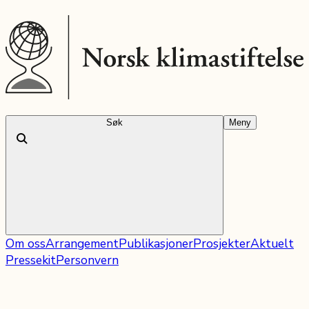
Søk
Meny
Om oss
Arrangement
Publikasjoner
Prosjekter
Aktuelt
Pressekit
Personvern