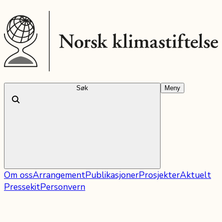
Søk
Meny
Om oss
Arrangement
Publikasjoner
Prosjekter
Aktuelt
Pressekit
Personvern