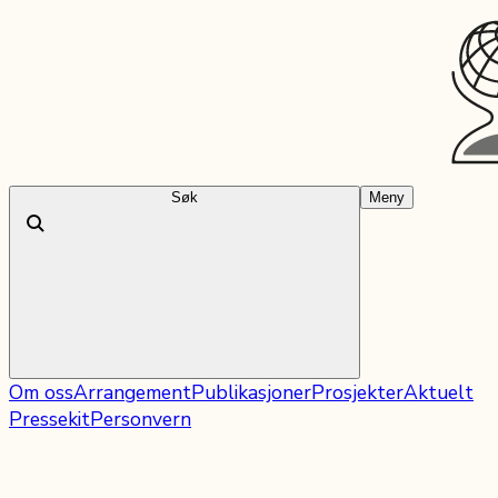
Søk
Meny
Om oss
Arrangement
Publikasjoner
Prosjekter
Aktuelt
Pressekit
Personvern