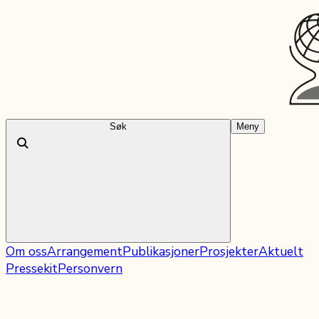
Søk
Meny
Om oss
Arrangement
Publikasjoner
Prosjekter
Aktuelt
Pressekit
Personvern