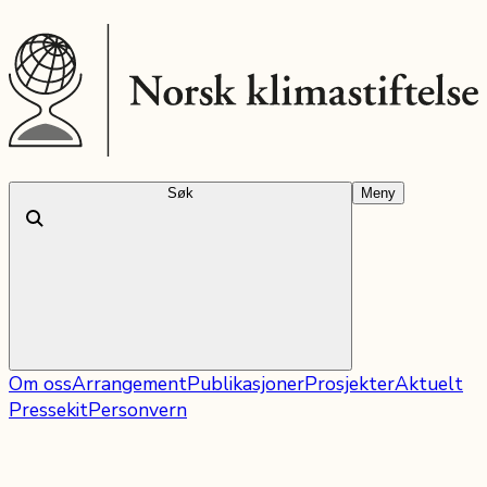
Søk
Meny
Om oss
Arrangement
Publikasjoner
Prosjekter
Aktuelt
Pressekit
Personvern