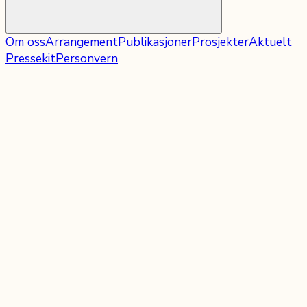
Om oss
Arrangement
Publikasjoner
Prosjekter
Aktuelt
Pressekit
Personvern