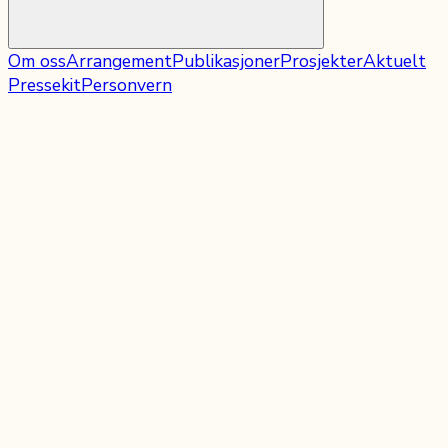
Om oss
Arrangement
Publikasjoner
Prosjekter
Aktuelt
Pressekit
Personvern